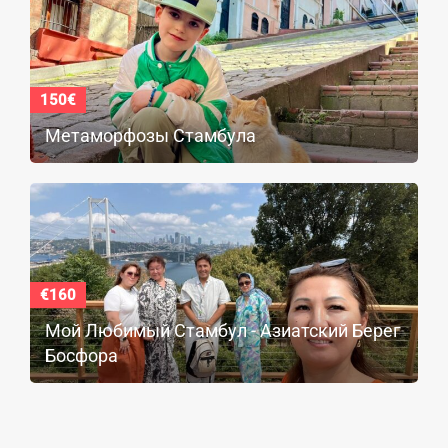
150€
Метаморфозы Стамбула
€160
Мой Любимый Стамбул - Азиатский Берег
Босфора